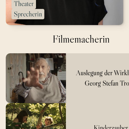
Theater
Sprecherin
Auslegung der Wirklichkeit -
Georg Stefan Troller
Kinderzauber
Filmemacherin
Peter Turrini. 
Rückkehr an meinen Ausgangspunkt
du und ich
Auslegung der Wirkl
Georg Stefan Tro
Kinderzauber