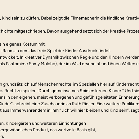
 Kind sein zu dürfen. Dabei zeigt die Filmemacherin die kindliche Kreativita
ichte mitgeschrieben. Davon ausgehend setzt sich der kreative Prozess
in eigenes Kostüm mit.
 Raum, in dem das freie Spiel der Kinder Ausdruck findet.
ntwickelt. In kreativer Dynamik zwischen Regie und den Kindern werden 
als Pantomime Samy Molcho), der im Wald erscheint und ihnen Welten er
h grundsätzlich auf Menschenrechte, im Speziellen hier auf Kinderrech
as Recht zu spielen. Durch gemeinsames Spielen lernen Kinder.“ Und si
t uns in den eigenen, meist verborgenen und gefühlsgeleiteten Erinnerung
nder“, schreibt eine Zuschauerin an Ruth Rieser. Eine weitere Publikum
s Immerwährendem in ihm.“ „Ich will hier bleiben und Kind sein“, sagt ei
n, Kindergärten und weiteren Einrichtungen
ergewöhnliches Produkt, das wertvolle Basis gibt,
en.