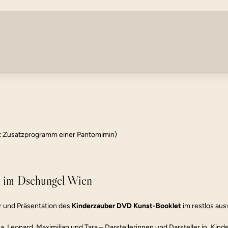
“European Film” Universität der Sorbonne Abu Dhabi
Kolkata I
   Abu Dhabi, Vereinigte Arabische Emirate (2018)
   Kalkutta
festival / 12 Städte
Rolan 13th International Film Fe
umbai, Bangalore & Delhi, Indien (2018)
   Yerevan, Armenien (2017)
it Zusatzprogramm einer Pantomimin)
r im Dschungel Wien
 und Präsentation des 
Kinderzauber DVD Kunst-Booklet
 im restlos aus
a, Leonard, Maximilian und Tara – Darstellerinnen und Darsteller in „Kind