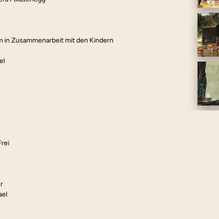
e
 in Zusammenarbeit mit den Kindern
el
rei
r
ael