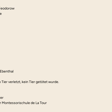
 Feodorow
he
 Ebenthal
Tier verletzt, kein Tier getötet wurde.
ler
r Montessorischule de La Tour