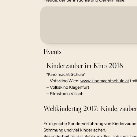
Freude, der Sehnsüchte und Geheimnisse.
Filmfestival der Francophonie in der Türkei 
   Ankara, Izmir, Istanbul, Türkei (2022)
5th HUMAN VISION film festival
EU-Film
   Dornbirn, Österreich (2021)
   u.a.M
Events
Kinderzauber im Kino 2018
“Kino macht Schule”
– Votivkino Wien: 
www.kinomachtschule.at
 (m
– Volkskino Klagenfurt
– Filmstudio Villach
Weltkindertag 2017: Kinderzaube
Erfolgreiche Sondervorführung von Kinderzauber
Stimmung und viel Kinderlachen.
Besonderheit für das Publikum: Ilvy, Johanna, Len