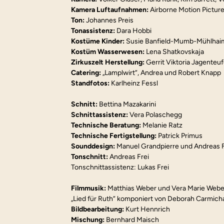
Kamera Luftaufnahmen: 
Airborne Motion Pictur
Ton: 
Johannes Preis
Tonassistenz: 
Dara Hobbi
Kostüme Kinder: 
Susie Banfield-Mumb-Mühlhaim
Kostüm Wasserwesen:
 Lena Shatkovskaja
Zirkuszelt Herstellung: 
Gerrit Viktoria Jagenteuf
Catering:
 „Lamplwirt“, Andrea und Robert Knapp
Standfotos: 
Karlheinz Fessl
Schnitt: 
Bettina Mazakarini
Schnittassistenz:
 Vera Polaschegg
Technische Beratung:
 Melanie Ratz
Technische Fertigstellung:
 Patrick Primus
Sounddesign: 
Manuel Grandpierre und Andreas F
Tonschnitt: 
Andreas Frei
Tonschnittassistenz: Lukas Frei
Filmmusik: 
Matthias Weber und Vera Marie Webe
„Lied für Ruth“ komponiert von Deborah Carmich
Bildbearbeitung:
 Kurt Hennrich
Mischung: 
Bernhard Maisch