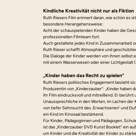
Kindliche Kreativität nicht nur als Fiktion
Ruth Riesers Film erinnert daran, wie schön es ist,
besondere Herangehensweise:
Acht der schauspielenden Kinder haben die Gesch
professionellen Filmteam fort.
Auch gestaltete jedes Kind in Zusammenarbeit se
Ruth Rieser schafft Atmosphäre und geschützten
Die Dialoge der Kinder werden von ihnen selbst e
mit einem Wasserwesen oder einer Lichtgestalt (
„Kinder haben das Recht zu spielen“
Ruth Riesers politisches Engagement bezieht sic
Produzentin von „Kinderzauber“: „Kinder haben d
ihr Film eindrucksvoll und mitreißend. Er berühr
Unaussprechliche in den Worten, im Lachen der Ki
von tiefer Sehnsucht des ‚Erwachsenen‘ und Duft au
ein Kind im Kinosaal bestärkend.
Für Kinder, Pädagoginnen und Pädagogen, Schule
ist das „Kinderzauber DVD Kunst Booklet“ ein auß
um Kinder und die Kreativität der Kinder zu stärk