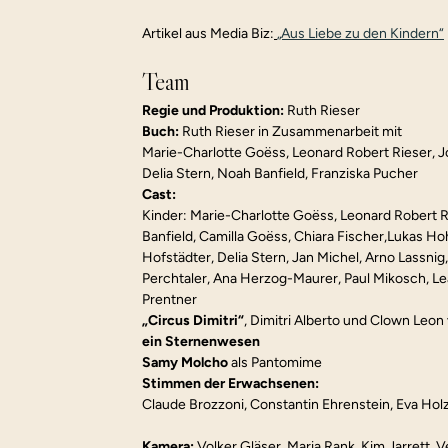
Artikel aus Media Biz:
„Aus Liebe zu den Kindern“
Team
Regie und Produktion:
 Ruth Rieser
Buch:
 Ruth Rieser in Zusammenarbeit mit
Marie-Charlotte Goëss, Leonard Robert Rieser, J
Delia Stern, Noah Banfield, Franziska Pucher
Cast:
Kinder: Marie-Charlotte Goëss, Leonard Robert Ri
Banfield, Camilla Goëss, Chiara Fischer,Lukas Hoh
Hofstädter, Delia Stern, Jan Michel, Arno Lassnig
Perchtaler, Ana Herzog-Maurer, Paul Mikosch, Lea 
Prentner
„Circus Dimitri“
, Dimitri Alberto und Clown Leon
ein Sternenwesen
Samy Molcho
 als Pantomime
Stimmen der Erwachsenen:
Claude Brozzoni, Constantin Ehrenstein, Eva Holze
Kamera: 
Volker Gläser, Maria Rank, Kim Jarrett, 