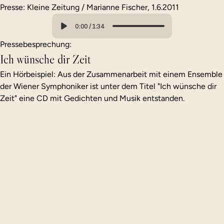
Presse: Kleine Zeitung / Marianne Fischer, 1.6.2011
Georg Stefan Troller
Kinderzauber
0:00
/
1:34
Peter Turrini. 
Pressebesprechung:
Ich wünsche dir Zeit
Rückkehr an meinen Ausgangspunkt
du und ich
Ein Hörbeispiel: Aus der Zusammenarbeit mit einem Ensemble 
der Wiener Symphoniker ist unter dem Titel "Ich wünsche dir 
Zeit" eine CD mit Gedichten und Musik entstanden.