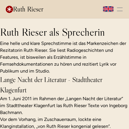
Ruth Rieser
Kinderzauber
Ruth Rieser als Sprecherin
Peter Turrini. Rückkehr 
Eine helle und klare Sprechstimme ist das Markenzeichen der 
an meinen Ausgangspunkt
Rezitatorin Ruth Rieser. Sie liest Radiogeschichten und 
du und ich
Features, ist bisweilen als Erzählstimme in 
Fernsehdokumentationen zu hören und rezitiert Lyrik vor 
Publikum und im Studio.
About Me
Lange Nacht der Literatur - Stadttheater 
Film
Klagenfurt
Fernsehen
Theater
Am 1. Juni 2011 im Rahmen der „Langen Nacht der Literatur“ 
im Stadttheater Klagenfurt las Ruth Rieser Texte von Ingeborg 
Sprecherin
Bachmann.
Vor dem Vorhang, im Zuschauerraum, lockte eine 
Klanginstallation, „von Ruth Rieser kongenial gelesen“.
Auslegung der Wirklichkeit -