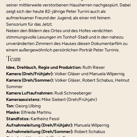
seiner mittlerweile verstorbenen Hausherren nachgespürt. Dabei 
zeigt sich der heute 82-jährige Peter Turrini auch als 
aufmerksamer Freund der Jugend, als einer mit feinem 
Sensorium für das Jetzt.
Neben den Bildern des Ortes und des Hofes verdichten 
stimmungsvolle Lesungen im Tonhof-Stadl und in den nahezu 
unveränderten Zimmern des Hauses diesen Dokumentarfilm zu 
einem außergewöhnlich persönlichen Porträt Peter Turrinis.
Team
Idee, Drehbuch, Regie und Produktion:
 Ruth Rieser
Kamera (Dreh/Frühjahr):
 Volker Gläser und Manuela Wilpernig 
Kamera (Dreh/Sommer):
 Volker Gläser, Robert Schabus, Helmut 
Sommer 
Kamera Luftaufnahmen:
 Rudi Schneeberger
Kameraassistenz:
 Mike Siebert (Dreh/Frühjahr)
Ton:
 Georg Ulbing
Maske:
 Elfriede Martinu
Standfotos:
 Karlheinz Fessl
Aufnahmeleitung (Dreh/Frühjahr):
 Manuela Wilpernig 
Aufnahmeleitung (Dreh/Sommer):
 Robert Schabus 