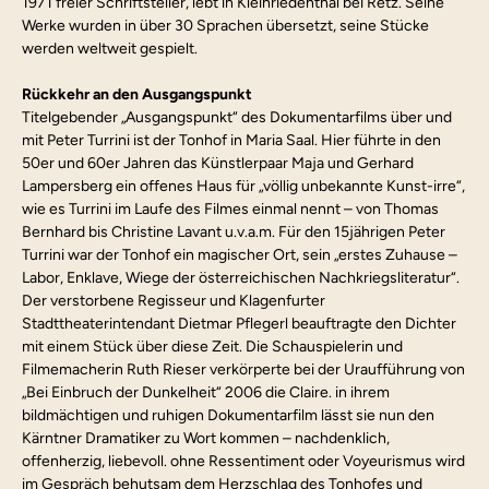
1971 freier Schriftsteller, lebt in Kleinriedenthal bei Retz. Seine 
Werke wurden in über 30 Sprachen übersetzt, seine Stücke 
werden weltweit gespielt.
Rückkehr an den Ausgangspunkt
Titelgebender „Ausgangspunkt“ des Dokumentarfilms über und 
mit Peter Turrini ist der Tonhof in Maria Saal. Hier führte in den 
50er und 60er Jahren das Künstlerpaar Maja und Gerhard 
Lampersberg ein offenes Haus für „völlig unbekannte Kunst-irre“, 
wie es Turrini im Laufe des Filmes einmal nennt – von Thomas 
Bernhard bis Christine Lavant u.v.a.m. Für den 15jährigen Peter 
Turrini war der Tonhof ein magischer Ort, sein „erstes Zuhause – 
Labor, Enklave, Wiege der österreichischen Nachkriegsliteratur“.
Der verstorbene Regisseur und Klagenfurter 
Stadttheaterintendant Dietmar Pflegerl beauftragte den Dichter 
mit einem Stück über diese Zeit. Die Schauspielerin und 
Filmemacherin Ruth Rieser verkörperte bei der Uraufführung von 
„Bei Einbruch der Dunkelheit“ 2006 die Claire. in ihrem 
bildmächtigen und ruhigen Dokumentarfilm lässt sie nun den 
Kärntner Dramatiker zu Wort kommen – nachdenklich, 
offenherzig, liebevoll. ohne Ressentiment oder Voyeurismus wird 
im Gespräch behutsam dem Herzschlag des Tonhofes und 