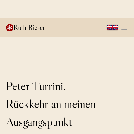
Ruth Rieser
Kinderzauber
Peter Turrini. Rückkehr 
an meinen Ausgangspunkt
du und ich
Peter Turrini.
About Me
Rückkehr an meinen 
Film
Fernsehen
Ausgangspunkt
Theater
Sprecherin