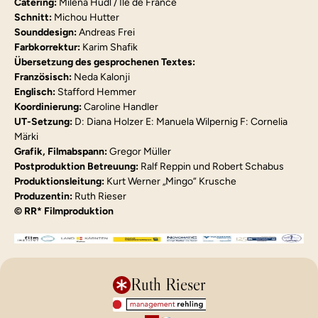
Catering:
 Milena Hudl / Île de France
Schnitt:
 Michou Hutter
Sounddesign:
 Andreas Frei
Farbkorrektur:
 Karim Shafik
Übersetzung des gesprochenen Textes:
Französisch:
 Neda Kalonji
Englisch:
 Stafford Hemmer
Koordinierung:
 Caroline Handler
UT-Setzung:
 D: Diana Holzer E: Manuela Wilpernig F: Cornelia 
Märki
Grafik, Filmabspann:
 Gregor Müller
Postproduktion Betreuung:
 Ralf Reppin und Robert Schabus
Produktionsleitung:
 Kurt Werner „Mingo“ Krusche
Produzentin:
 Ruth Rieser
© RR* Filmproduktion
Ruth Rieser