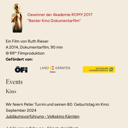
Gewinner der Akademie ROMY 2017
Auslegung der Wirklichkeit -
“Bester Kino Dokumentarfilm”
Georg Stefan Troller
Kinderzauber
Peter Turrini. 
Ein Film von Ruth Rieser 
A 2014, Dokumentarfilm, 90 min
Rückkehr an meinen Ausgangspunkt
© RR* Filmproduktion 
du und ich
Gefördert von:
Events
Kino
Wir feiern Peter Turrini und seinen 80. Geburtstag im Kino:
September 2024
Jubiläumsvorführung - Volkskino Kärnten